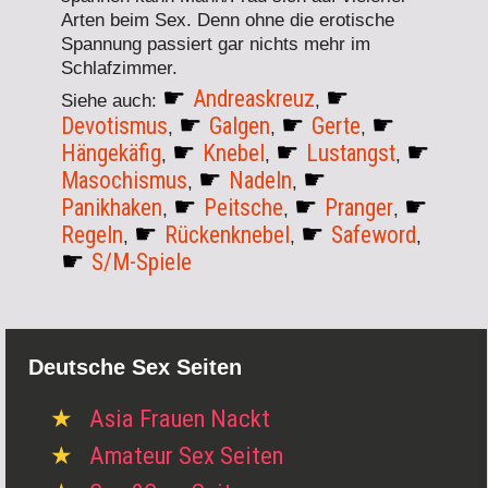
Arten beim Sex. Denn ohne die erotische
Spannung passiert gar nichts mehr im
Schlafzimmer.
Andreaskreuz
Siehe auch:
,
Devotismus
Galgen
Gerte
,
,
,
Hängekäfig
Knebel
Lustangst
,
,
,
Masochismus
Nadeln
,
,
Panikhaken
Peitsche
Pranger
,
,
,
Regeln
Rückenknebel
Safeword
,
,
,
S/M-Spiele
Deutsche Sex Seiten
Asia Frauen Nackt
Amateur Sex Seiten