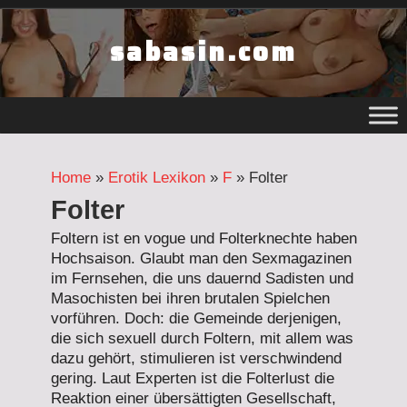
Zum
sabasin.com
Inhalt
springen
Home
»
Erotik Lexikon
»
F
»
Folter
Folter
Foltern ist en vogue und Folterknechte haben
Hochsaison. Glaubt man den Sexmagazinen
im Fernsehen, die uns dauernd Sadisten und
Masochisten bei ihren brutalen Spielchen
vorführen. Doch: die Gemeinde derjenigen,
die sich sexuell durch Foltern, mit allem was
dazu gehört, stimulieren ist verschwindend
gering. Laut Experten ist die Folterlust die
Reaktion einer übersättigten Gesellschaft,